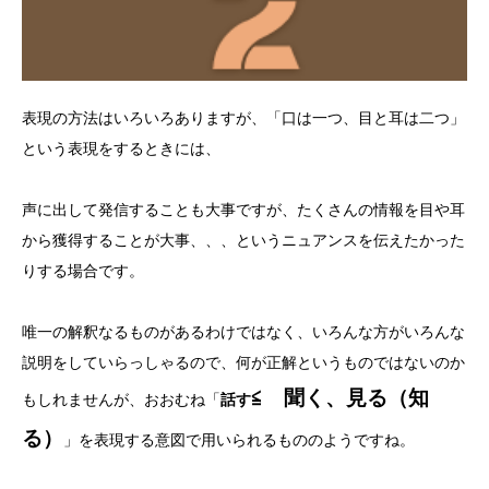
お悩み事例
税金・会計コラム
表現の方法はいろいろありますが、「口は一つ、目と耳は二つ」
医療・福祉コラム
という表現をするときには、
ごあいさつ
声に出して発信することも大事ですが、たくさんの情報を目や耳
から獲得することが大事、、、というニュアンスを伝えたかった
りする場合です。
事業所紹介
唯一の解釈なるものがあるわけではなく、いろんな方がいろんな
お問い合わせ
説明をしていらっしゃるので、何が正解というものではないのか
≦ 聞く、見る（知
もしれませんが、おおむね「
話す
無料
る）
」を表現する意図で用いられるもののようですね。