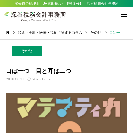
船橋市の税理士【JR東船橋より徒歩３分】｜深谷税務会計事務所
税金・会計・医療・福祉に関するコラム
その他
口は一つ 目と耳は二つ
税務相談
その他
サービス
アクセス
口は一つ 目と耳は二つ

2018.06.21
2025.12.19
お知らせ
採用情報
想い・選ばれる理由
サービス一覧