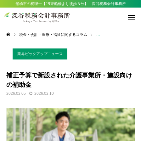
船橋市の税理士【JR東船橋より徒歩３分】｜深谷税務会計事務所
税金・会計・医療・福祉に関するコラム
業界ピックアップニュー
税務相談
業界ピックアップニュース
サービス
アクセス
補正予算で新設された介護事業所・施設向け

の補助金
お知らせ
採用情報
2026.02.05
2026.02.10
想い・選ばれる理由
サービス一覧