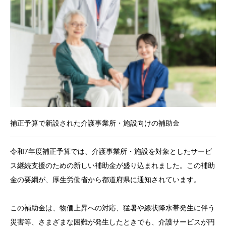
お悩み事例
税金・会計コラム
医療・福祉コラム
ごあいさつ
補正予算で新設された介護事業所・施設向けの補助金
事業所紹介
令和7年度補正予算では、介護事業所・施設を対象としたサービ
お問い合わせ
ス継続支援のための新しい補助金が盛り込まれました。この補助
金の要綱が、厚生労働省から都道府県に通知されています。
無料
この補助金は、物価上昇への対応、猛暑や線状降水帯発生に伴う
災害等、さまざまな困難が発生したときでも、介護サービスが円