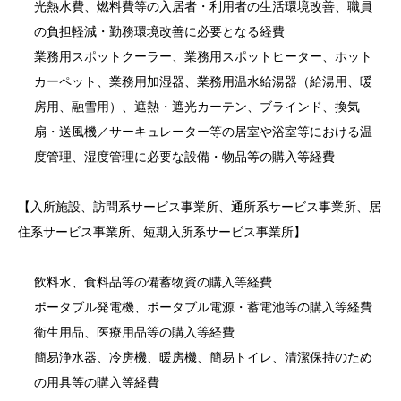
光熱水費、燃料費等の入居者・利用者の生活環境改善、職員
の負担軽減・勤務環境改善に必要となる経費
業務用スポットクーラー、業務用スポットヒーター、ホット
カーペット、業務用加湿器、業務用温水給湯器（給湯用、暖
房用、融雪用）、遮熱・遮光カーテン、ブラインド、換気
扇・送風機／サーキュレーター等の居室や浴室等における温
度管理、湿度管理に必要な設備・物品等の購入等経費
【入所施設、訪問系サービス事業所、通所系サービス事業所、居
住系サービス事業所、短期入所系サービス事業所】
飲料水、食料品等の備蓄物資の購入等経費
ポータブル発電機、ポータブル電源・蓄電池等の購入等経費
衛生用品、医療用品等の購入等経費
簡易浄水器、冷房機、暖房機、簡易トイレ、清潔保持のため
の用具等の購入等経費