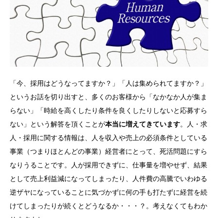
お悩み事例
税金・会計コラム
医療・福祉コラム
「今、採用はどうなってますか？」「人は集められてますか？」
ごあいさつ
というお話を切り出すと、多くのお客様から「なかなか人が集ま
らない」「時給を高くしたり条件を良くしたりしないと応募すら
事業所紹介
ない」という解答を頂くことが
本当に増えてきています
。人・求
人・採用に関する情報は、人を収入や売上の必須条件としている
お問い合わせ
事業（つまりほとんどの事業）経営者にとって、死活問題にすら
なりうることです。人が採用できずに、仕事量を増やせず、結果
として売上利益減になってしまったり、人件費の高騰でいわゆる
無料
逆ザヤになっていることに気づかずに何の手も打たずに経営を続
けてしまったりが続くとどうなるか・・・？。考えなくてもわか