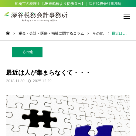
船橋市の税理士【JR東船橋より徒歩３分】｜深谷税務会計事務所
税金・会計・医療・福祉に関するコラム
その他
最近は人が集まらなくて・・・
税務相談
その他
サービス
アクセス
最近は人が集まらなくて・・・

2018.11.30
2025.12.29
お知らせ
採用情報
想い・選ばれる理由
サービス一覧