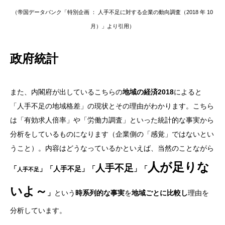
（帝国データバンク「特別企画 ： 人手不足に対する企業の動向調査（2018 年 10
月）」より引用）
政府統計
また、内閣府が出しているこちらの
地域の経済2018
によると
「人手不足の地域格差」の現状とその理由がわかります。こちら
は「有効求人倍率」や「労働力調査」といった統計的な事実から
分析をしているものになります（企業側の「感覚」ではないとい
うこと）。内容はどうなっているかといえば、当然のことながら
人が足りな
人手不足
「
」「人手不足」「
」「
人手不足
いよ～
」
という
時系列的な事実
を
地域ごとに比較し
理由を
分析しています。